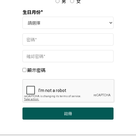
男
女
生日月份*
顯示密碼
註冊