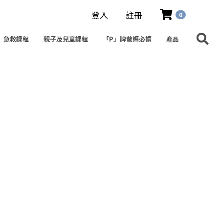
登入
註冊
0
急救課程
親子及兒童課程
「P」牌爸媽必讀
產品