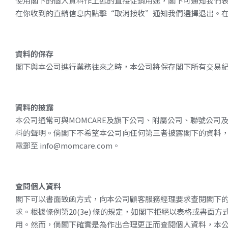
使用閣下的個人資料作上述的直接促銷用途，閣下可通知我們
在你收到的直銷信息内點擊
“
取消接收
”
通知我們選擇退出。
資料的保存
閣下與本公司進行業務往來之時，本公司將保存閣下所有交易
資料的披露
本公司通常可與
MOMCARE
及旗下公司、附屬公司、聯號公司
料的聲明。倘閣下不希望本公司向任何第三者披露閣下的資料
電郵至 info@momcare.com。
查閱個人資料
閣下可以書面致函方式，向本公司顧客服務經理要求查閱閣下
求。根據條例第
20(3e)
條的規定，如閣下拒絕以表格或書面方
用。然而，倘閣下確實是為作出合理更正而查閱個人資料，本